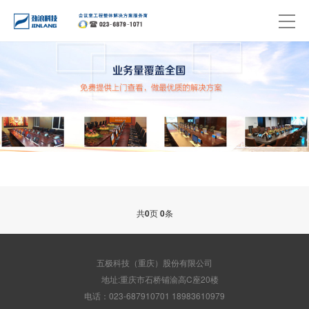
共
0
页
0
条
五极科技（重庆）股份有限公司
地址:重庆市石桥铺渝高C座20楼
电话：023-687910701 18983610979